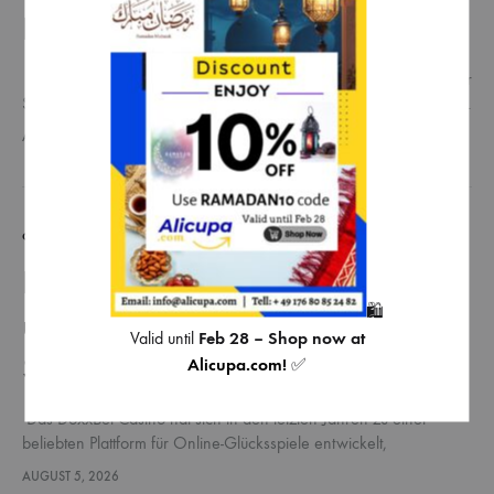
Registrierung
SlotsMagic zählt zu den beliebten Online-Casinos‚ die speziell für
Spieler aus Deutschland interessante Bonusangebote bereitstellen.
Besonders attraktiv ist der SlotsMagic Bonus für Neukunden‚ der
AUGUST 6, 2026
häufig eine Kombination aus Einzahlungsbonus…
CASINO
DoxxBet Community: Ein
🛍️
umfassender Review für deutsche
Valid until
Feb 28 – Shop now at
Spieler
Alicupa.com
!
✅
Das DoxxBet Casino hat sich in den letzten Jahren zu einer
beliebten Plattform für Online-Glücksspiele entwickelt,
insbesondere für Spieler aus Deutschland. In diesem Artikel
AUGUST 5, 2026
werfen wir einen detaillierten Blick…