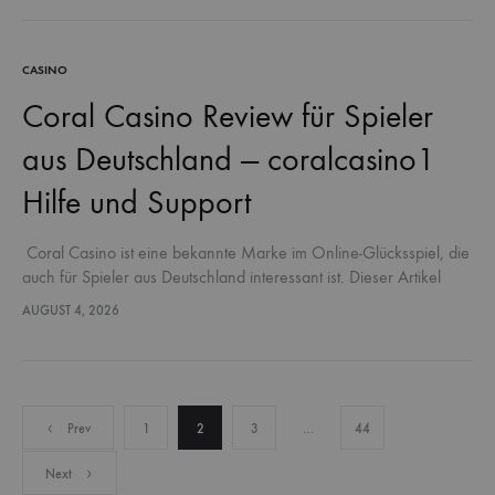
CASINO
Coral Casino Review für Spieler
aus Deutschland — coralcasino1
Hilfe und Support
Coral Casino ist eine bekannte Marke im Online-Glücksspiel, die
auch für Spieler aus Deutschland interessant ist. Dieser Artikel
untersucht das Angebot, die Usability, Boni, Zahlungen und
AUGUST 4, 2026
insbesondere die Sportwetten-Quoten…
Posts
Prev
1
2
3
…
44
Next