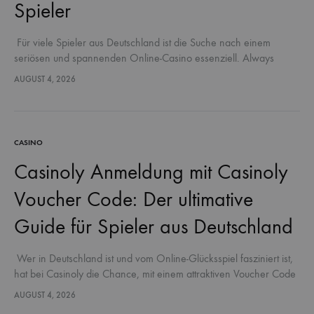
Spieler
Für viele Spieler aus Deutschland ist die Suche nach einem
seriösen und spannenden Online-Casino essenziell. Always
Vegas Casino zählt zu den Plattformen, die genau das bieten
AUGUST 4, 2026
wollen. Besonders attraktiv…
CASINO
Casinoly Anmeldung mit Casinoly
Voucher Code: Der ultimative
Guide für Spieler aus Deutschland
Wer in Deutschland ist und vom Online-Glücksspiel fasziniert ist,
hat bei Casinoly die Chance, mit einem attraktiven Voucher Code
seine Registrierung aufzuwerten. Dieser Artikel bietet einen
AUGUST 4, 2026
Review über die…